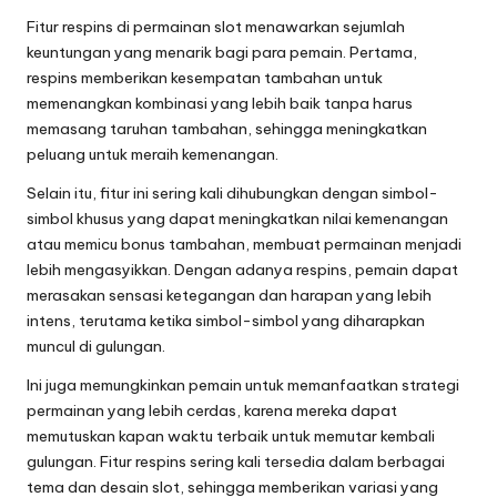
Fitur respins di permainan slot menawarkan sejumlah
keuntungan yang menarik bagi para pemain. Pertama,
respins memberikan kesempatan tambahan untuk
memenangkan kombinasi yang lebih baik tanpa harus
memasang taruhan tambahan, sehingga meningkatkan
peluang untuk meraih kemenangan.
Selain itu, fitur ini sering kali dihubungkan dengan simbol-
simbol khusus yang dapat meningkatkan nilai kemenangan
atau memicu bonus tambahan, membuat permainan menjadi
lebih mengasyikkan. Dengan adanya respins, pemain dapat
merasakan sensasi ketegangan dan harapan yang lebih
intens, terutama ketika simbol-simbol yang diharapkan
muncul di gulungan.
Ini juga memungkinkan pemain untuk memanfaatkan strategi
permainan yang lebih cerdas, karena mereka dapat
memutuskan kapan waktu terbaik untuk memutar kembali
gulungan. Fitur respins sering kali tersedia dalam berbagai
tema dan desain slot, sehingga memberikan variasi yang