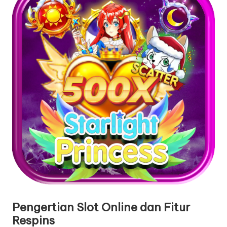
Pengertian Slot Online dan Fitur
Respins